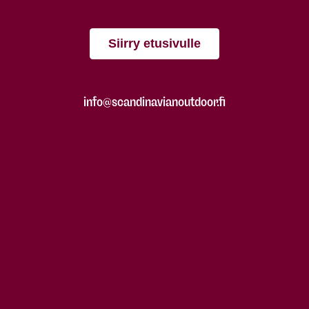
Siirry etusivulle
info@scandinavianoutdoor.fi