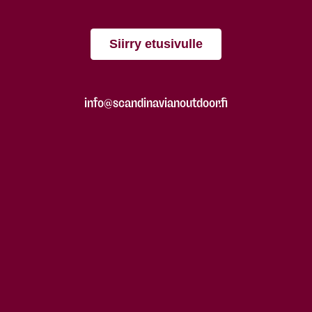
Siirry etusivulle
info@scandinavianoutdoor.fi