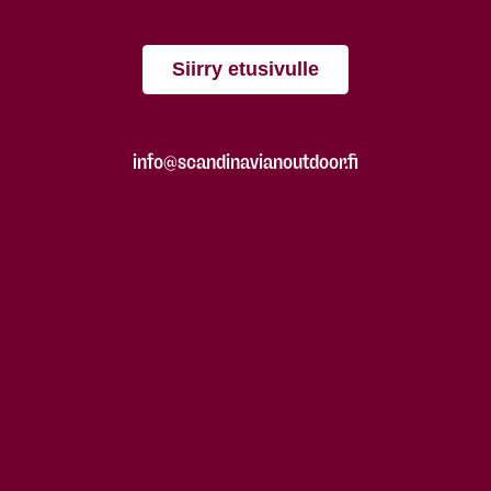
Siirry etusivulle
info@scandinavianoutdoor.fi