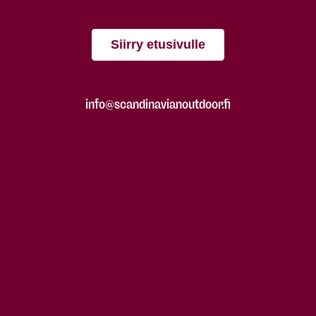
Siirry etusivulle
info@scandinavianoutdoor.fi