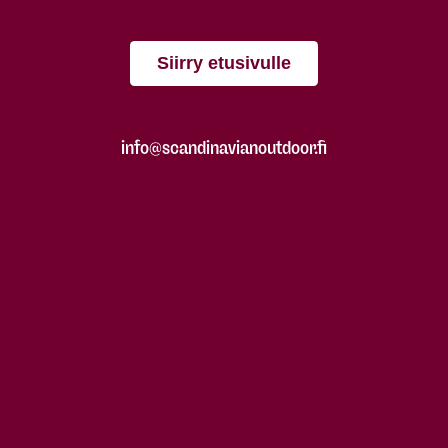
Siirry etusivulle
info@scandinavianoutdoor.fi