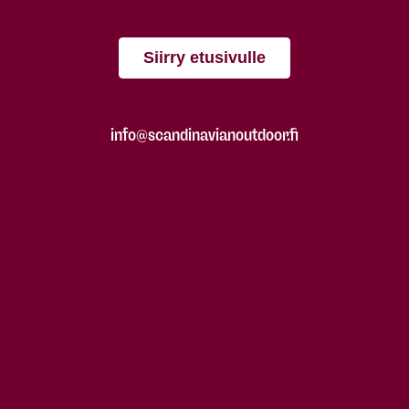
Siirry etusivulle
info@scandinavianoutdoor.fi