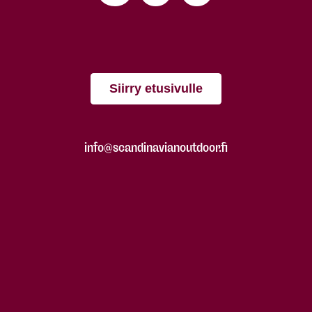
Siirry etusivulle
info@scandinavianoutdoor.fi