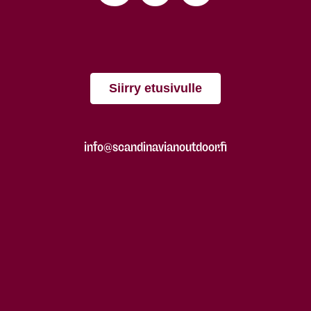
Siirry etusivulle
info@scandinavianoutdoor.fi