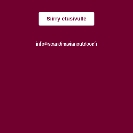
Siirry etusivulle
info@scandinavianoutdoor.fi