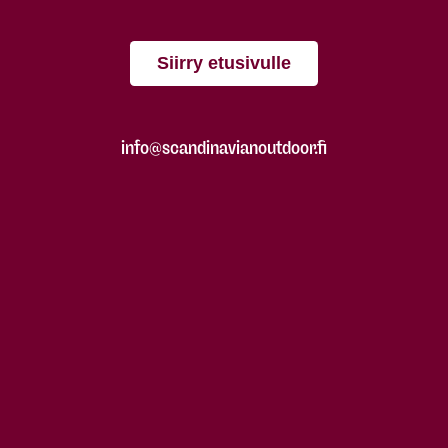
Siirry etusivulle
info@scandinavianoutdoor.fi