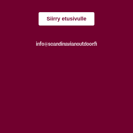
Siirry etusivulle
info@scandinavianoutdoor.fi