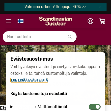
Valmiina arkeen! Reppuja -15% >>
Evästesuostumus
404
Voit hyväksyä evästeet ja siirtyä verkkokauppaan
ostoksille tai tehdä kustomoituja valintoja.
LUE LISÄÄ EVÄSTEISTÄ
JATKA OSTOKSIA
Käytä kustomoituja evästeitä
Välttämättömät
Etsitkö näitä tuotteita?