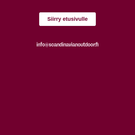
Siirry etusivulle
info@scandinavianoutdoor.fi