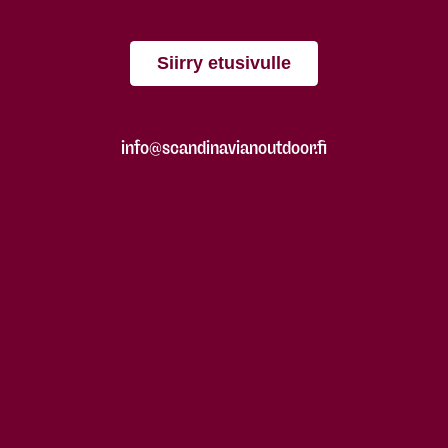
Siirry etusivulle
info@scandinavianoutdoor.fi