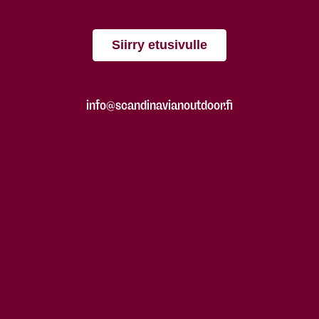
Siirry etusivulle
info@scandinavianoutdoor.fi