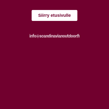
Siirry etusivulle
info@scandinavianoutdoor.fi