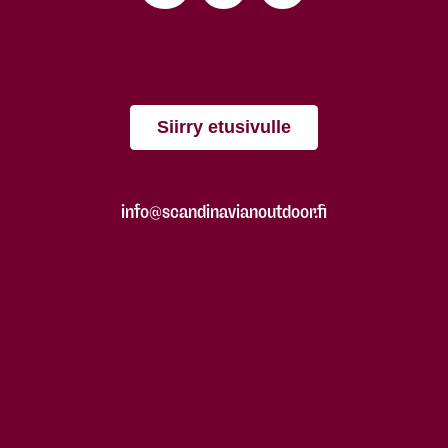
Siirry etusivulle
info@scandinavianoutdoor.fi