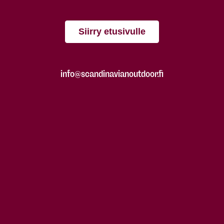
Siirry etusivulle
info@scandinavianoutdoor.fi