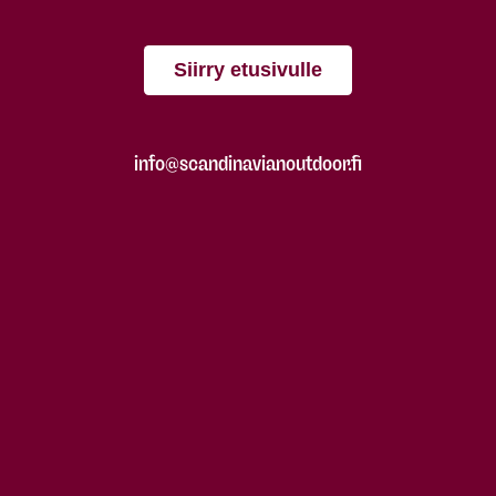
Siirry etusivulle
info@scandinavianoutdoor.fi