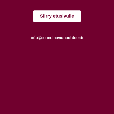
Siirry etusivulle
info@scandinavianoutdoor.fi