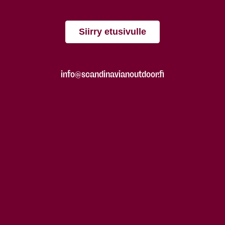
Siirry etusivulle
info@scandinavianoutdoor.fi