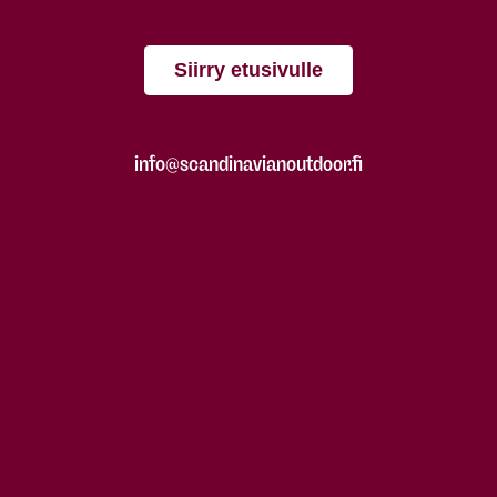
Siirry etusivulle
info@scandinavianoutdoor.fi