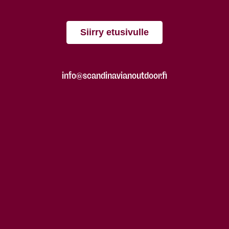
Siirry etusivulle
info@scandinavianoutdoor.fi