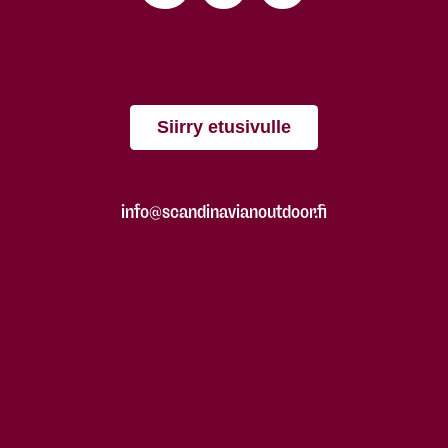
Siirry etusivulle
info@scandinavianoutdoor.fi