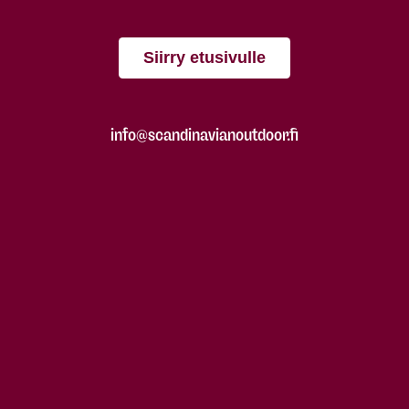
Siirry etusivulle
info@scandinavianoutdoor.fi