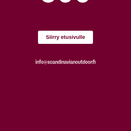
Siirry etusivulle
info@scandinavianoutdoor.fi