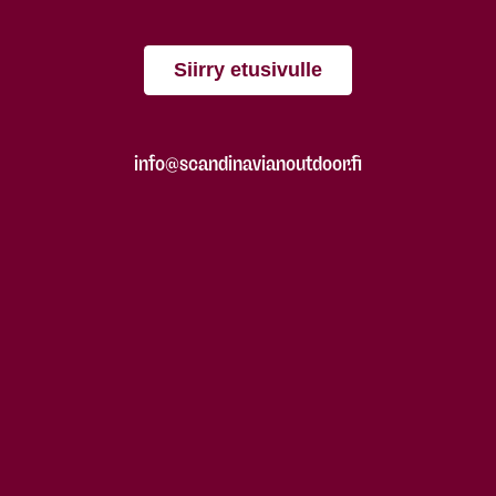
Siirry etusivulle
info@scandinavianoutdoor.fi