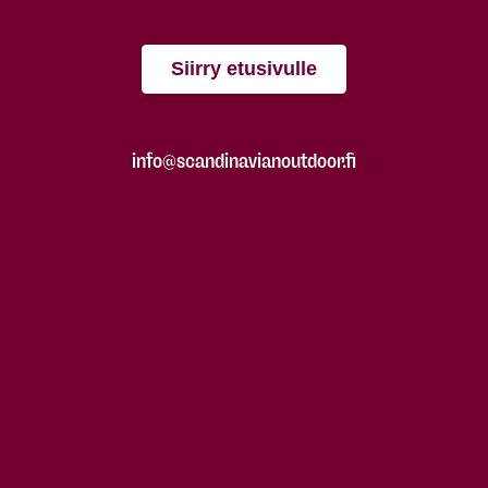
Siirry etusivulle
info@scandinavianoutdoor.fi