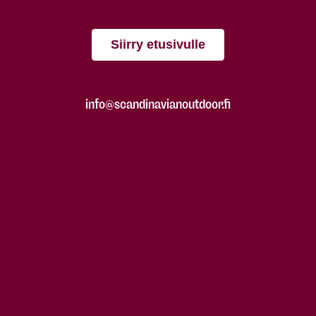
Siirry etusivulle
info@scandinavianoutdoor.fi