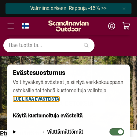
Valmiina arkeen! Reppuja -15% >>
Evästesuostumus
404
Voit hyväksyä evästeet ja siirtyä verkkokauppaan
ostoksille tai tehdä kustomoituja valintoja.
LUE LISÄÄ EVÄSTEISTÄ
JATKA OSTOKSIA
Käytä kustomoituja evästeitä
Välttämättömät
Etsitkö näitä tuotteita?