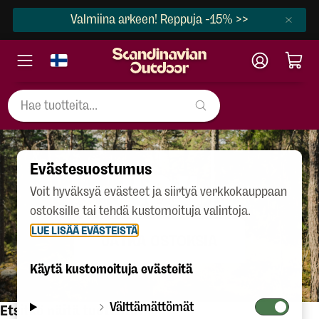
Valmiina arkeen! Reppuja -15% >>
Evästesuostumus
404
Voit hyväksyä evästeet ja siirtyä verkkokauppaan
ostoksille tai tehdä kustomoituja valintoja.
LUE LISÄÄ EVÄSTEISTÄ
JATKA OSTOKSIA
Käytä kustomoituja evästeitä
Välttämättömät
Etsitkö näitä tuotteita?