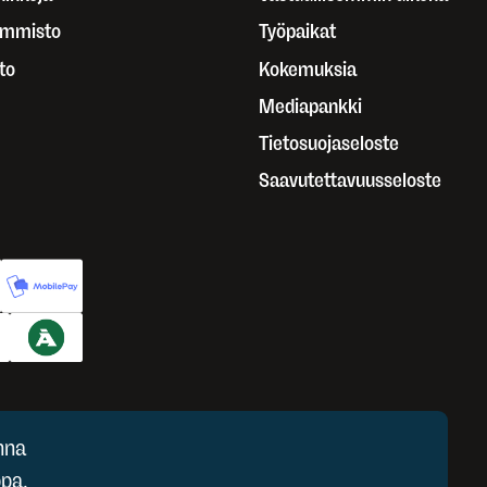
ammisto
Työpaikat
to
Kokemuksia
Mediapankki
Tietosuojaseloste
Saavutettavuusseloste
nna
pa.