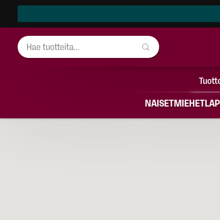
Tuott
NAISET
MIEHET
LAP