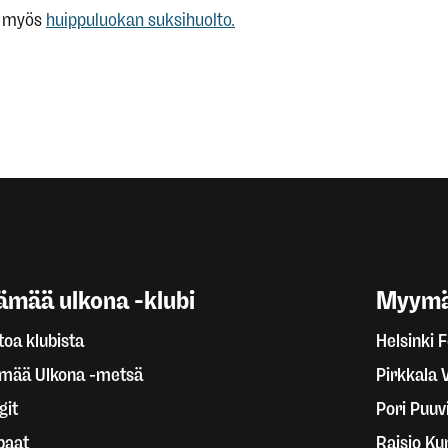
a myös
huippuluokan suksihuolto.
ämää ulkona -klubi
Myymä
toa klubista
Helsinki 
ämää Ulkona -metsä
Pirkkala 
git
Pori Puuvi
paat
Raisio Ku