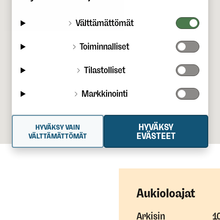
Välttämättömät
Toiminnalliset
Tilastolliset
Markkinointi
HYVÄKSY
HYVÄKSY VAIN
EVÄSTEET
VÄLTTÄMÄTTÖMÄT
Aukioloajat
Arkisin
1