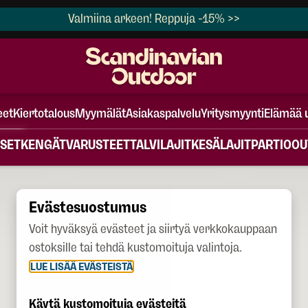
Valmiina arkeen! Reppuja -15% >>
eet
Kiertotalous
Myymälät
Asiakaspalvelu
Yritysmyynti
Elämää 
SET
KENGÄT
VARUSTEET
TALVILAJIT
KESÄLAJIT
PARTIO
OU
Evästesuostumus
Voit hyväksyä evästeet ja siirtyä verkkokauppaan
ostoksille tai tehdä kustomoituja valintoja.
LUE LISÄÄ EVÄSTEISTÄ
Käytä kustomoituja evästeitä