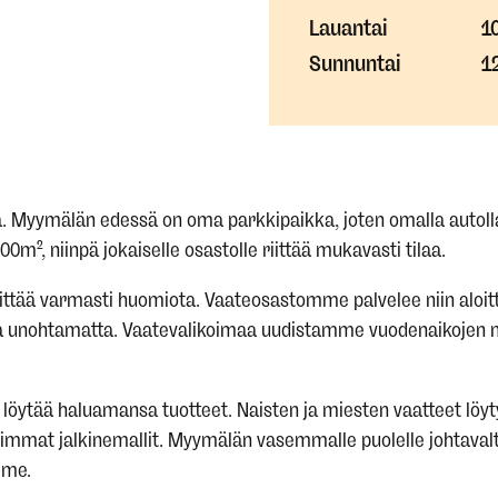
Lauantai
1
Sunnuntai
1
 Myymälän edessä on oma parkkipaikka, joten omalla autolla 
m², niinpä jokaiselle osastolle riittää mukavasti tilaa.
nittää varmasti huomiota. Vaateosastomme palvelee niin aloit
oita unohtamatta. Vaatevalikoimaa uudistamme vuodenaikojen 
 löytää haluamansa tuotteet. Naisten ja miesten vaatteet löy
simmat jalkinemallit. Myymälän vasemmalle puolelle johtaval
mme.