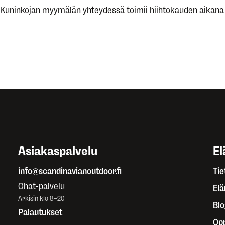
Kuninkojan myymälän yhteydessä toimii hiihtokauden aikan
Asiakaspalvelu
El
info@scandinavianoutdoor.fi
Tie
Chat-palvelu
El
Arkisin klo 8–20
Blo
Palautukset
Op