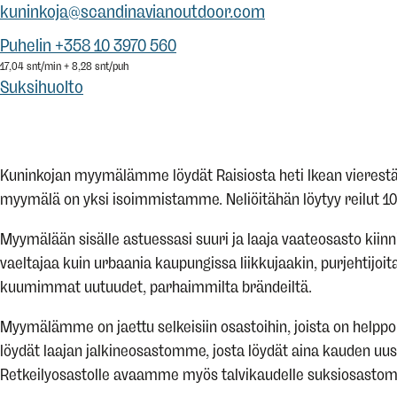
kuninkoja@scandinavianoutdoor.com
Puhelin +358 10 3970 560
17,04 snt/min + 8,28 snt/puh
Suksihuolto
Kuninkojan myymälämme löydät Raisiosta heti Ikean vierestä.
myymälä on yksi isoimmistamme. Neliöitähän löytyy reilut 1000
Myymälään sisälle astuessasi suuri ja laaja vaateosasto kiin
vaeltajaa kuin urbaania kaupungissa liikkujaakin, purjehtij
kuumimmat uutuudet, parhaimmilta brändeiltä.
Myymälämme on jaettu selkeisiin osastoihin, joista on helppo
löydät laajan jalkineosastomme, josta löydät aina kauden uu
Retkeilyosastolle avaamme myös talvikaudelle suksiosasto