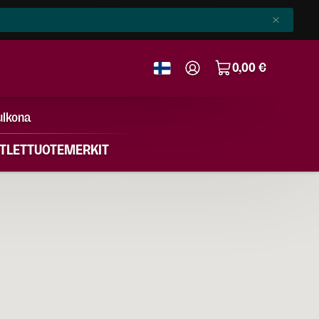
0,00 €
ulkona
TLET
TUOTEMERKIT