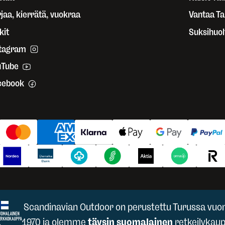
jaa, kierrätä, vuokraa
Vantaa T
kit
Suksihuol
stagram
uTube
cebook
Scandinavian Outdoor on perustettu Turussa vuo
1970 ja olemme
täysin suomalainen
retkeilykaup