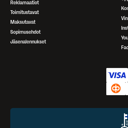
Reklamaatiot
Kor
Toimitustavat
Vin
Maksutavat
In
Sopimusehdot
Yo
Jäsenalennukset
Fa