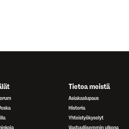
lät
Tietoa meistä
Forum
Asiakaslupaus
Veska
Historia
lla
Yhteistyökyselyt
ninkoja
Vastuullisemmin ulkona