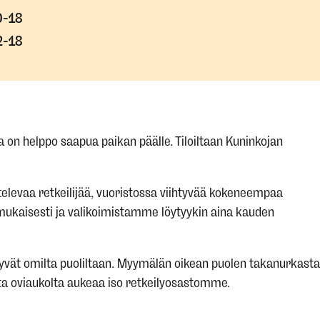
0-18
2-18
on helppo saapua paikan päälle. Tiloiltaan Kuninkojan
televaa retkeilijää, vuoristossa viihtyvää kokeneempaa
mukaisesti ja valikoimistamme löytyykin aina kauden
tyvät omilta puoliltaan. Myymälän oikean puolen takanurkasta
ta oviaukolta aukeaa iso retkeilyosastomme.