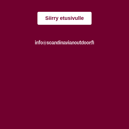
Siirry etusivulle
info@scandinavianoutdoor.fi