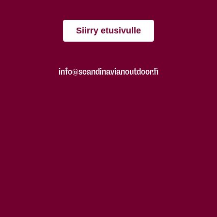
Siirry etusivulle
info@scandinavianoutdoor.fi