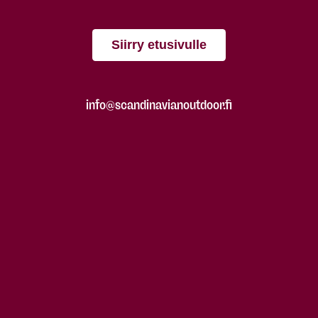
Siirry etusivulle
info@scandinavianoutdoor.fi