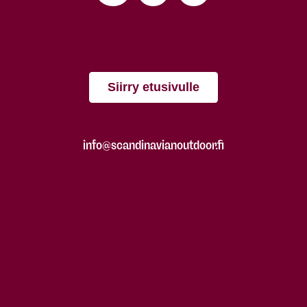
Siirry etusivulle
info@scandinavianoutdoor.fi