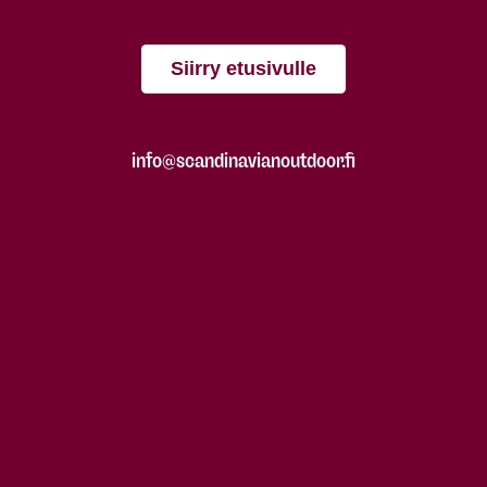
Siirry etusivulle
info@scandinavianoutdoor.fi