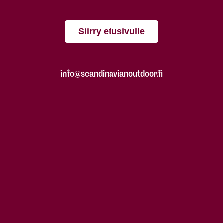
Siirry etusivulle
info@scandinavianoutdoor.fi