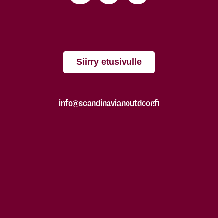
Siirry etusivulle
info@scandinavianoutdoor.fi