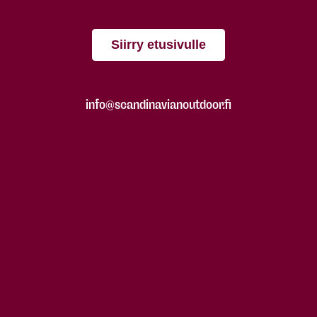
Siirry etusivulle
info@scandinavianoutdoor.fi