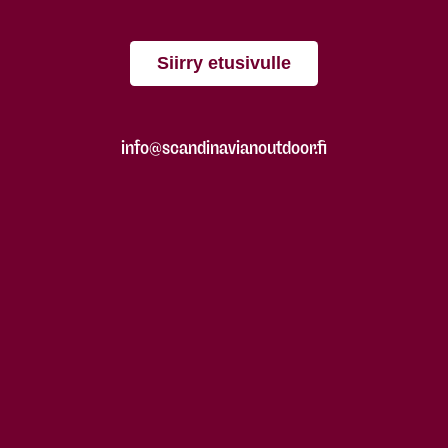
Siirry etusivulle
info@scandinavianoutdoor.fi