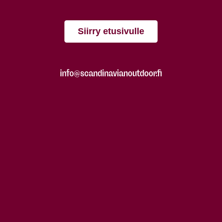
Siirry etusivulle
info@scandinavianoutdoor.fi