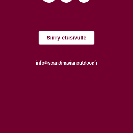
Siirry etusivulle
info@scandinavianoutdoor.fi