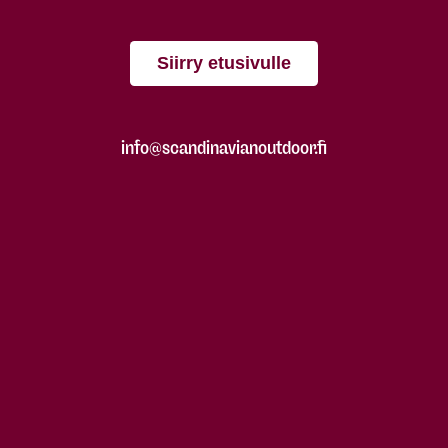
Siirry etusivulle
info@scandinavianoutdoor.fi