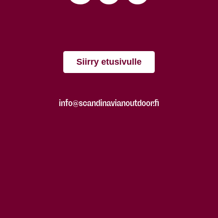
Siirry etusivulle
info@scandinavianoutdoor.fi