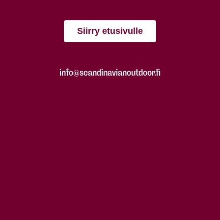
Siirry etusivulle
info@scandinavianoutdoor.fi