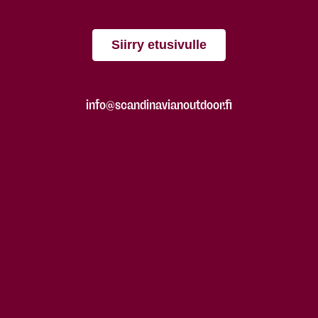
Siirry etusivulle
info@scandinavianoutdoor.fi