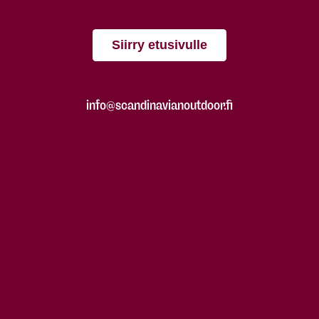
Siirry etusivulle
info@scandinavianoutdoor.fi