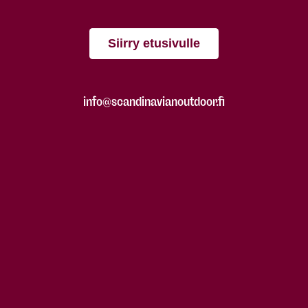
Siirry etusivulle
info@scandinavianoutdoor.fi