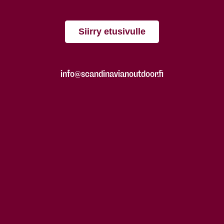
Siirry etusivulle
info@scandinavianoutdoor.fi